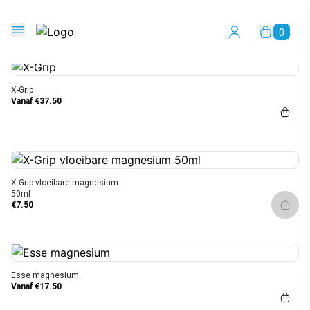
Ga naar de hoofdinhoud
Ga naar navigatie
Bekijk onze collectie!
0
Login
X-Grip
Vanaf €37.50
X-Grip vloeibare magnesium
50ml
€7.50
Dit p
Esse magnesium
Vanaf €17.50