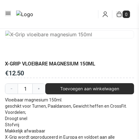
Ga naar de hoofdinhoud
Ga naar navigatie
0
Login
X-GRIP
X-GRIP VLOEIBARE MAGNESIUM 150ML
Productprijs
€12.50
Productopties
Toevoegen aan winkelwagen
Vloeibaar magnesium 150ml.
geschikt voor Turnen, Paaldansen, Gewicht heffen en CrossFit.
Voordelen;
Droogt snel
Stofvrij
Makkelijk afwasbaar
X-Grip wordt geproduceerd in Europa en voldoet aan alle